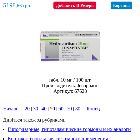
5198
,66
грн.
Добавить В Резерв
Корзина
табл. 10 мг / 100 шт.
Производитель: Jenapharm
Артикул: 67628
Начало
...
20
|
30
|
40
|
50
|
60
|
70
|
80
...
Конец
Дивіться також за рубриками
Гипофизарные, гипоталамические гормоны и их аналоги
Кортикостероиды для системного применения