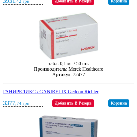
3931
,42
грн.
Добавить В Резерв
Корзина
табл. 0,1 мг / 50 шт.
Производитель: Merck Healthcare
Артикул: 72477
ГАНИРЕЛИКС / GANIRELIX Gedeon Richter
3377
,74
грн.
Добавить В Резерв
Корзина