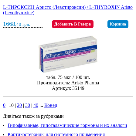
L-ТИРОКСИН Аристо (Левотироксин) / L-THYROXIN Aristo
(Levothyroxine)
1668
,40
грн.
Добавить В Резерв
Корзина
табл. 75 мкг / 100 шт.
Производитель: Aristo Pharma
Артикул: 35149
0
|
10
|
20
|
30
|
40
...
Конец
Дивіться також за рубриками
Гипофизарные, гипоталамические гормоны и их аналоги
Кортикостероиды для системного применения