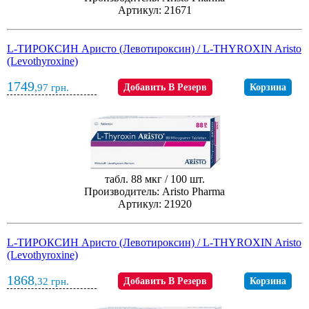
Артикул: 21671
L-ТИРОКСИН Аристо (Левотироксин) / L-THYROXIN Aristo
(Levothyroxine)
1749
,97
грн.
Добавить В Резерв
Корзина
табл. 88 мкг / 100 шт.
Производитель: Aristo Pharma
Артикул: 21920
L-ТИРОКСИН Аристо (Левотироксин) / L-THYROXIN Aristo
(Levothyroxine)
1868
,32
грн.
Добавить В Резерв
Корзина