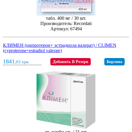
табл. 400 мг / 30 шт.
Производитель: Recordati
Артикул: 67494
КЛИМЕН (ципротерон+ эстрадиола валерат) / CLIMEN
(cyproterone+estradiol valerate)
1841
,03
грн.
Добавить В Резерв
Корзина
др. комби-уп. / 21 шт.