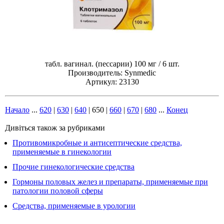
табл. вагинал. (пессарии) 100 мг / 6 шт.
Производитель: Synmedic
Артикул: 23130
Начало
...
620
|
630
|
640
|
650
|
660
|
670
|
680
...
Конец
Дивіться також за рубриками
Противомикробные и антисептические средства,
применяемые в гинекологии
Прочие гинекологические средства
Гормоны половых желез и препараты, применяемые при
патологии половой сферы
Средства, применяемые в урологии