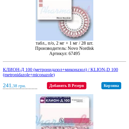
табл., п/о, 2 мг + 1 мг / 28 шт.
Производитель: Novo Nordisk
Артикул: 67495
КЛИОН-Д 100 (метронидазол+миконазол) / KLION-D 100
(metronidazole+miconazole)
241
,38
грн.
Добавить В Резерв
Корзина