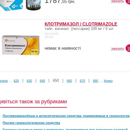
1787
,55
грн.
заказать
КЛОТРИМАЗОЛ / CLOTRIMAZOLE
табл. вагинал. (пессарии) 100 мг / 6 шт.
Synmedic
23130
немає в наявності
заказать
...
|
|
|
650
|
|
|
...
ачало
620
630
640
660
670
680
Конец
ивіться також за рубриками
Противомикробные и антисептические средства, применяемые в гинекологии
Прочие гинекологические средства
Гормоны половых желез и препараты, применяемые при патологии половой