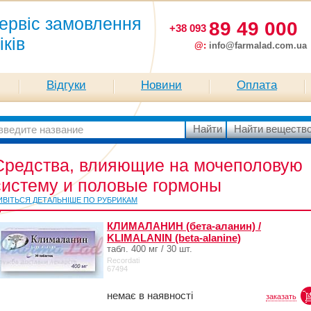
ервіс замовлення
89 49 000
+38 093
іків
@:
info@farmalad.com.ua
Відгуки
Новини
Оплата
Средства, влияющие на мочеполовую
систему и половые гормоны
ИВІТЬСЯ ДЕТАЛЬНІШЕ ПО РУБРИКАМ
КЛИМАЛАНИН (бета-аланин) /
KLIMALANIN (beta-alanine)
табл. 400 мг / 30 шт.
Recordati
67494
немає в наявності
заказать