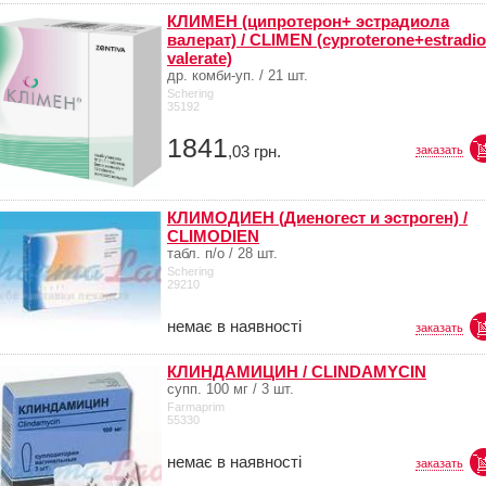
КЛИМЕН (ципротерон+ эстрадиола
валерат) / CLIMEN (cyproterone+estradio
valerate)
др. комби-уп. / 21 шт.
Schering
35192
1841
,03
грн.
заказать
КЛИМОДИЕН (Диеногест и эстроген) /
CLIMODIEN
табл. п/о / 28 шт.
Schering
29210
немає в наявності
заказать
КЛИНДАМИЦИН / CLINDAMYCIN
супп. 100 мг / 3 шт.
Farmaprim
55330
немає в наявності
заказать