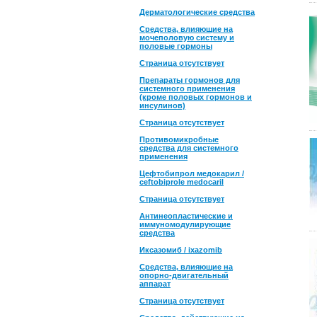
Дерматологические средства
Средства, влияющие на
мочеполовую систему и
половые гормоны
Страница отсутствует
Препараты гормонов для
системного применения
(кроме половых гормонов и
инсулинов)
Страница отсутствует
Противомикробные
средства для системного
применения
Цефтобипрол медокарил /
ceftobiprole medocaril
Страница отсутствует
Антинеопластические и
иммуномодулирующие
средства
Иксазомиб / ixazomib
Средства, влияющие на
опорно-двигательный
аппарат
Страница отсутствует