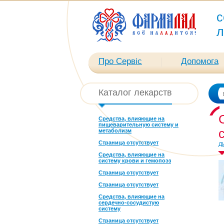
с
л
Про Сервіс
Допомога
Каталог лекарств
Средства, влияющие на
пищеварительную систему и
метаболизм
Страница отсутствует
Д
Средства, влияющие на
систему крови и гемопоэз
Страница отсутствует
Страница отсутствует
Средства, влияющие на
сердечно-сосудистую
систему
Страница отсутствует