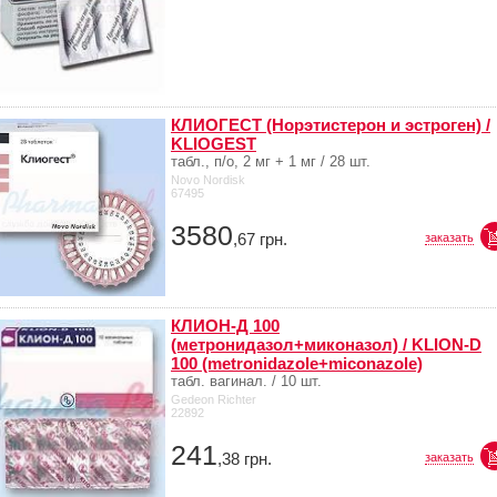
КЛИОГЕСТ (Норэтистерон и эстроген) /
KLIOGEST
табл., п/о, 2 мг + 1 мг / 28 шт.
Novo Nordisk
67495
3580
,67
грн.
заказать
КЛИОН-Д 100
(метронидазол+миконазол) / KLION-D
100 (metronidazole+miconazole)
табл. вагинал. / 10 шт.
Gedeon Richter
22892
241
,38
грн.
заказать