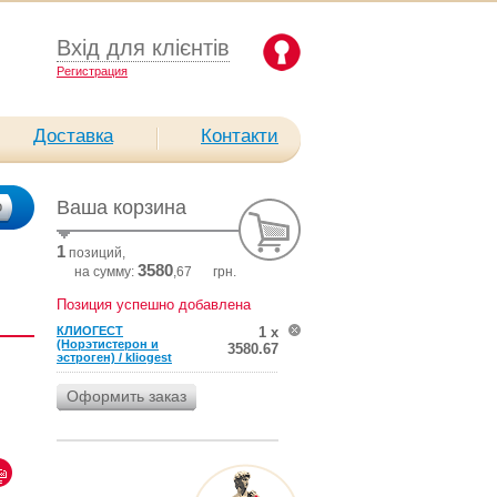
Вхід для клієнтів
Pегистрация
Доставка
Контакти
Ваша корзина
1
позиций,
3580
на сумму:
,67
грн.
Позиция успешно добавлена
КЛИОГЕСТ
1 х
(Норэтистерон и
3580.67
эстроген) / kliogest