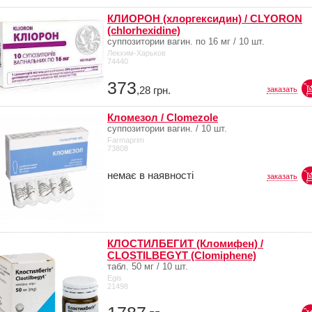
КЛИОРОН (хлоргексидин) / CLYORON
(chlorhexidine)
суппозитории вагин. по 16 мг / 10 шт.
Лекхим-Харьков
74440
373
,28
грн.
заказать
Кломезол / Clomezole
суппозитории вагин. / 10 шт.
Farmaprim
73808
немає в наявності
заказать
КЛОСТИЛБЕГИТ (Кломифен) /
CLOSTILBEGYT (Clomiphene)
табл. 50 мг / 10 шт.
Egis
21498