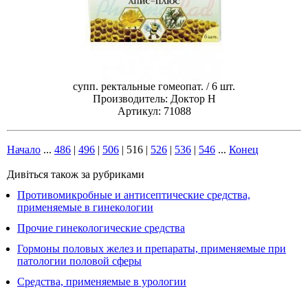
супп. ректальные гомеопат. / 6 шт.
Производитель: Доктор Н
Артикул: 71088
Начало
...
486
|
496
|
506
|
516
|
526
|
536
|
546
...
Конец
Дивіться також за рубриками
Противомикробные и антисептические средства,
применяемые в гинекологии
Прочие гинекологические средства
Гормоны половых желез и препараты, применяемые при
патологии половой сферы
Средства, применяемые в урологии