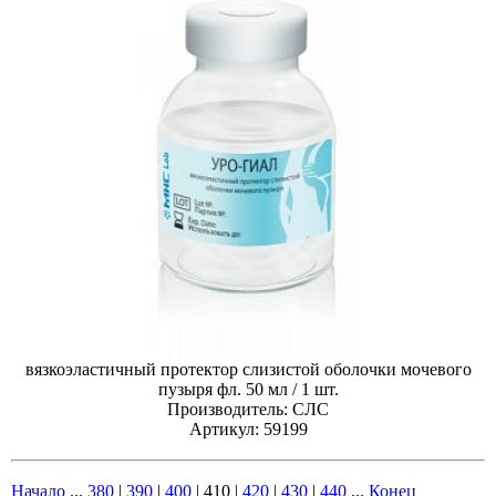
вязкоэластичный протектор слизистой оболочки мочевого
пузыря фл. 50 мл / 1 шт.
Производитель: СЛС
Артикул: 59199
Начало
...
380
|
390
|
400
|
410
|
420
|
430
|
440
...
Конец