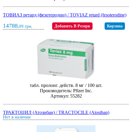
ТОВИАЗ ретард (фезотеродин) / TOVIAZ retard (fesoterodine)
14788
,09
грн.
Добавить В Резерв
Корзина
табл. пролонг. действ. 8 мг / 100 шт.
Производитель: Pfizer Inc.
Артикул: 55282
ТРАКТОЦИЛ (Атозибан) / TRACTOCILE (Atosiban)
Нет в наличии