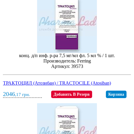
конц. д/п инф. р-ра 7,5 мг/мл фл. 5 мл % / 1 шт.
Производитель: Ferring
Артикул: 39573
ТРАКТОЦИЛ (Атозибан) / TRACTOCILE (Atosiban)
2046
,17
грн.
Добавить В Резерв
Корзина