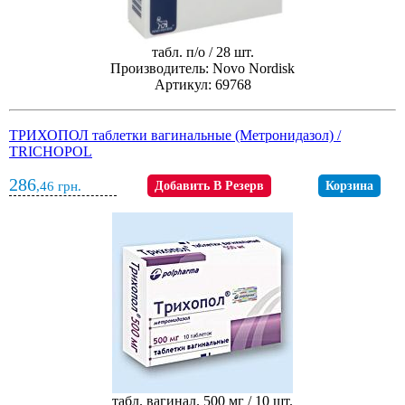
табл. п/о / 28 шт.
Производитель: Novo Nordisk
Артикул: 69768
ТРИХОПОЛ таблетки вагинальные (Метронидазол) /
TRICHOPOL
286
,46
грн.
Добавить В Резерв
Корзина
табл. вагинал. 500 мг / 10 шт.