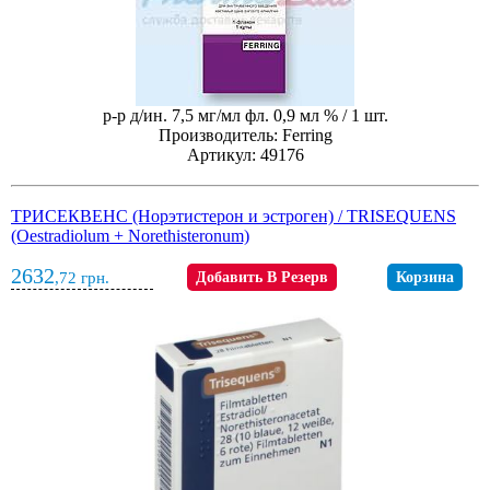
р-р д/ин. 7,5 мг/мл фл. 0,9 мл % / 1 шт.
Производитель: Ferring
Артикул: 49176
ТРИСЕКВЕНС (Норэтистерон и эстроген) / TRISEQUENS
(Oestradiolum + Norethisteronum)
2632
,72
грн.
Добавить В Резерв
Корзина