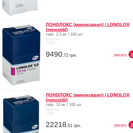
ЛОНОЛОКС (миноксидил) / LONOLOX
(minoxidil)
табл. 2,5 мг / 100 шт.
Pfizer Inc.
72490
9490
,72
грн.
заказать
ЛОНОЛОКС (миноксидил) / LONOLOX
(minoxidil)
табл. 10 мг / 100 шт.
Pfizer Inc.
72495
22218
,51
грн.
заказать