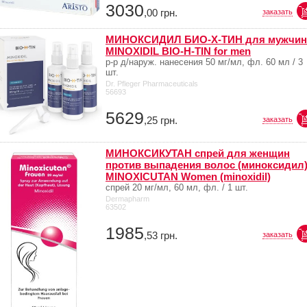
3030
,00
грн.
заказать
МИНОКСИДИЛ БИО-Х-ТИН для мужчин 
MINOXIDIL BIO-H-TIN for men
р-р д/наруж. нанесения 50 мг/мл, фл. 60 мл / 3
шт.
Dr. Pfleger Pharmaceuticals
56693
5629
,25
грн.
заказать
МИНОКСИКУТАН спрей для женщин
против выпадения волос (миноксидил)
MINOXICUTAN Women (minoxidil)
спрей 20 мг/мл, 60 мл, фл. / 1 шт.
Dermapharm
63502
1985
,53
грн.
заказать