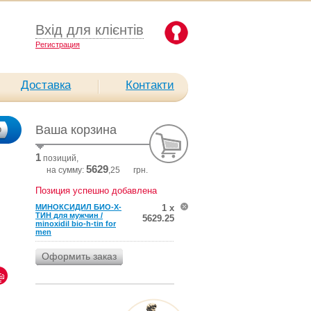
Вхід для клієнтів
Pегистрация
Доставка
Контакти
Ваша корзина
1
позиций,
5629
на сумму:
,25
грн.
Позиция успешно добавлена
МИНОКСИДИЛ БИО-Х-
1 х
ТИН для мужчин /
5629.25
minoxidil bio-h-tin for
men