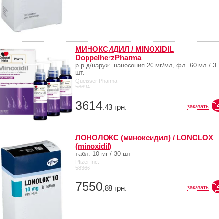
МИНОКСИДИЛ / MINOXIDIL
DoppelherzPharma
р-р д/наруж. нанесения 20 мг/мл, фл. 60 мл / 3
шт.
Queisser Pharma
56694
3614
,43
грн.
заказать
ЛОНОЛОКС (миноксидил) / LONOLOX
(minoxidil)
табл. 10 мг / 30 шт.
Pfizer Inc.
58366
7550
,88
грн.
заказать