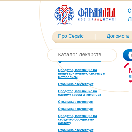
с
л
Про Сервіс
Допомога
Каталог лекарств
Средства, влияющие на
пищеварительную систему и
Д
метаболизм
Страница отсутствует
Средства, влияющие на
систему крови и гемопоэз
Страница отсутствует
Страница отсутствует
Средства, влияющие на
сердечно-сосудистую
систему
Страница отсутствует