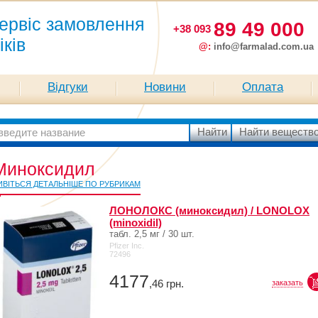
ервіс замовлення
89 49 000
+38 093
іків
@:
info@farmalad.com.ua
Відгуки
Новини
Оплата
Миноксидил
ИВІТЬСЯ ДЕТАЛЬНІШЕ ПО РУБРИКАМ
ЛОНОЛОКС (миноксидил) / LONOLOX
(minoxidil)
табл. 2,5 мг / 30 шт.
Pfizer Inc.
72496
4177
,46
грн.
заказать