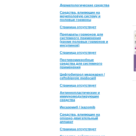
Дерматологические средства
Средства, влияющие на
мочеполовую систему и
половые гормоны
Страница отсутствует
Препараты гормонов для
системного применения
(кроме половых гормонов и
инсулинов)
Страница отсутствует
Противомикробные
средства для системного
применения
Цефтобипрол медокарил /
ceftobiprole medocaril
Страница отсутствует
Антинеопластические и
иммуномодулирующие
средства
Иксазомиб / ixazomib
Средства, влияющие на
опорно-двигательный
аппарат
Страница отсутствует