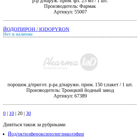
р-р д/наруж. прим. фл. 25 мл / 1 шт.
Производитель: Фармак
Артикул: 55007
ЙОДОПИРОН / IODOPYRON
Нет в наличии
порошок д/пригот. р-ра д/наружн. прим. 150 г,пакет / 1 шт.
Производитель: Троицкий йодный завод
Артикул: 67389
0
|
10
|
20
|
30
Дивіться також за рубриками
Йод/октилфеноксиполигликолэфир