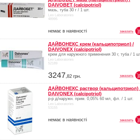
DAIVOBET (calcipotriol)
мазь, туба 30 г / 1 шт.
Leo Laboratories
48995
немає в наявності
заказать
ДАЙВОНЕКС крем (кальципотриол) /
DAIVONEX (calcipotriol)
крем для наружного применения 30 г, туба / 1 ш
Leo Laboratories
52189
3247
,82
грн.
заказать
ДАЙВОНЕКС раствор (кальципотриол) 
DAIVONEX (calcipotriol)
р-р д/наружн. прим. 0,05% 60 мл, фл. / 1 шт.
Leo Laboratories
53155
немає в наявності
заказать