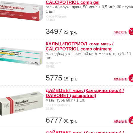
CALCIPOTRIOL comp gel
гель д/наруж. прим. 50 мкг/г + 0,5 мг/г, 30 г туба
1 шт.
Klinge Pharma
63460
3497
,22
грн.
заказать
КАЛЬЦИПОТРИОЛ комп мазь /
CALCIPOTRIOL comp ointment
мазь д/наруж. прим. 50 мкг/г + 0,5 мг/г, туба / 1
шт.
ratiopharm
63461
5775
,19
грн.
заказать
ДАЙВОБЕТ мазь (Кальципотриол) /
DAIVOBET (calcipotriol)
мазь, туба 60 г / 1 шт.
Leo Laboratories
33164
6777
,00
грн.
заказать
ДАЙВОБЕТ мазь (Кальципотриол) /