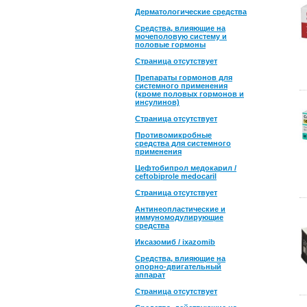
Дерматологические средства
Средства, влияющие на
мочеполовую систему и
половые гормоны
Страница отсутствует
Препараты гормонов для
системного применения
(кроме половых гормонов и
инсулинов)
Страница отсутствует
Противомикробные
средства для системного
применения
Цефтобипрол медокарил /
ceftobiprole medocaril
Страница отсутствует
Антинеопластические и
иммуномодулирующие
средства
Иксазомиб / ixazomib
Средства, влияющие на
опорно-двигательный
аппарат
Страница отсутствует