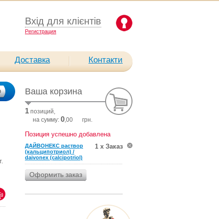
Вхід для клієнтів
Pегистрация
Доставка
Контакти
Ваша корзина
1
позиций,
0
на сумму:
,00
грн.
Позиция успешно добавлена
ДАЙВОНЕКС раствор
1 х Заказ
(кальципотриол) /
daivonex (calcipotriol)
т.