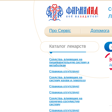
с
л
Про Сервіс
Допомога
Каталог лекарств
Средства, влияющие на
пищеварительную систему и
Д
метаболизм
Страница отсутствует
Средства, влияющие на
систему крови и гемопоэз
Страница отсутствует
Страница отсутствует
Средства, влияющие на
сердечно-сосудистую
систему
Страница отсутствует