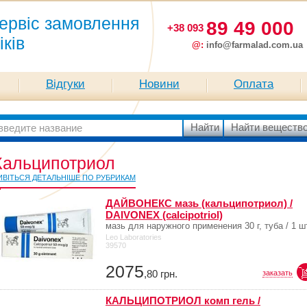
ервіс замовлення
89 49 000
+38 093
іків
@:
info@farmalad.com.ua
Відгуки
Новини
Оплата
Кальципотриол
ИВІТЬСЯ ДЕТАЛЬНІШЕ ПО РУБРИКАМ
ДАЙВОНЕКС мазь (кальципотриол) /
DAIVONEX (calcipotriol)
мазь для наружного применения 30 г, туба / 1 ш
Leo Laboratories
39570
2075
,80
грн.
заказать
КАЛЬЦИПОТРИОЛ комп гель /