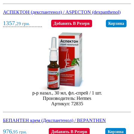
АСПЕКТОН (декспантенол) / ASPECTON (dexpanthenol)
1357
,29
грн.
Добавить В Резерв
Корзина
р-р назал., 30 мл, фл.-спрей / 1 шт.
Производитель: Hermes
Артикул: 72835
БЕПАНТЕН крем (Декспантенол) / BEPANTHEN
976
,95
грн.
Добавить В Резерв
Корзина