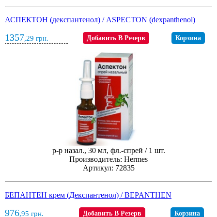
АСПЕКТОН (декспантенол) / ASPECTON (dexpanthenol)
1357
,29
грн.
Добавить В Резерв
Корзина
р-р назал., 30 мл, фл.-спрей / 1 шт.
Производитель: Hermes
Артикул: 72835
БЕПАНТЕН крем (Декспантенол) / BEPANTHEN
976
,95
грн.
Добавить В Резерв
Корзина