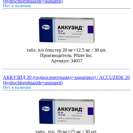
(hydrochlorothiazide+quinapril)
Нет в наличии
табл. п/о блистер 20 мг+12.5 мг / 30 шт.
Производитель: Pfizer Inc.
Артикул: 34057
АККУЗИД 20 (гидрохлоротиазид+хинаприл) / ACCUZIDE 20
(hydrochlorothiazide+quinapril)
Нет в наличии
табл., п/о, 20 мг+25 мг / 30 шт.