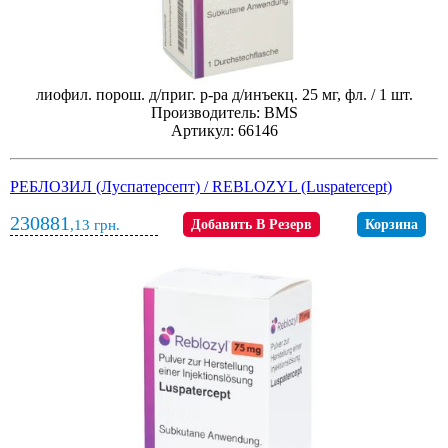
лиофил. порош. д/приг. р-ра д/инъекц. 25 мг, фл. / 1 шт.
Производитель: BMS
Артикул: 66146
РЕБЛОЗИЛ (Луспатерcепт) / REBLOZYL (Luspatercept)
230881
,13
грн.
Добавить В Резерв
Корзина