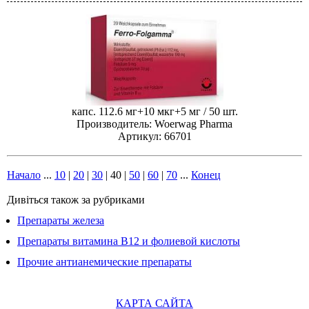
капс. 112.6 мг+10 мкг+5 мг / 50 шт.
Производитель: Woerwag Pharma
Артикул: 66701
Начало
...
10
|
20
|
30
|
40
|
50
|
60
|
70
...
Конец
Дивіться також за рубриками
Препараты железа
Препараты витамина В12 и фолиевой кислоты
Прочие антианемические препараты
КАРТА САЙТА