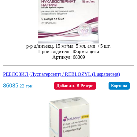
р-р д/инъекц. 15 мг/мл, 5 мл, амп. / 5 шт.
Производитель: Фармзащита
Артикул: 68309
РЕБЛОЗИЛ (Луспатерcепт) / REBLOZYL (Luspatercept)
86085
,22
грн.
Добавить В Резерв
Корзина