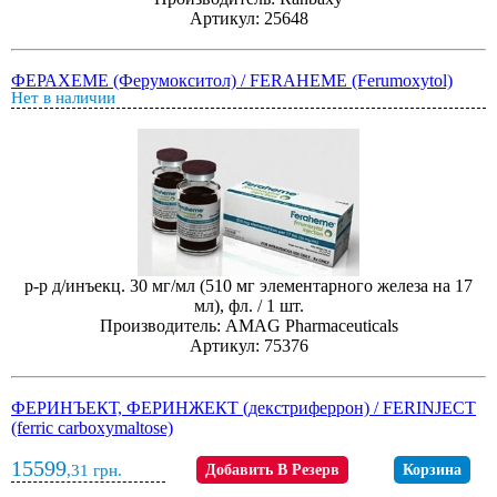
Артикул: 25648
ФЕРАХЕМЕ (Ферумокситол) / FERAHEME (Ferumoxytol)
Нет в наличии
р-р д/инъекц. 30 мг/мл (510 мг элементарного железа на 17
мл), фл. / 1 шт.
Производитель: AMAG Pharmaceuticals
Артикул: 75376
ФЕРИНЪЕКТ, ФЕРИНЖЕКТ (декстриферрон) / FERINJECT
(ferric carboxymaltose)
15599
,31
грн.
Добавить В Резерв
Корзина