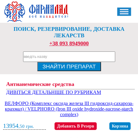
ПОИСК, РЕЗЕРВИРОВАНИЕ, ДОСТАВКА
ЛЕКАРСТВ
+38 093 8949000
Антианемические средства
ДИВІТЬСЯ ДЕТАЛЬНІШЕ ПО РУБРИКАМ
ВЕЛФОРО (Комплекс оксида железа III гидроксид-сахароза-
крахмал) / VELPHORO (Iron III oxide hydroxide-sucrose-starch
complex)
13954
,50
грн.
Добавить В Резерв
Корзина