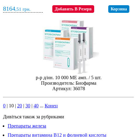
8164
,51
грн.
Добавить В Резерв
Корзина
р-р д/ин. 10 000 МЕ амп. / 5 шт.
Производитель: Биофарма
Артикул: 36078
0
|
10
|
20
|
30
|
40
...
Конец
Дивіться також за рубриками
Препараты железа
Препараты витамина В12 и фолиевой кислоты