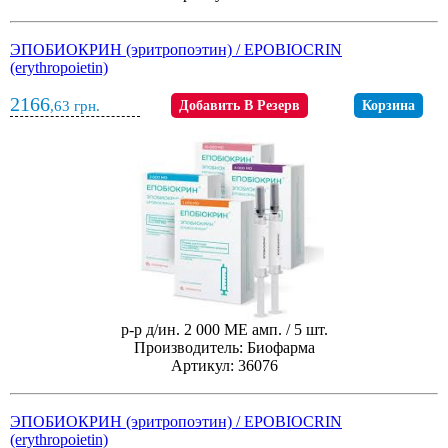
ЭПОБИОКРИН (эритропоэтин) / EPOBIOCRIN
(erythropoietin)
2166
,63
грн.
Добавить В Резерв
Корзина
р-р д/ин. 2 000 МЕ амп. / 5 шт.
Производитель: Биофарма
Артикул: 36076
ЭПОБИОКРИН (эритропоэтин) / EPOBIOCRIN
(erythropoietin)