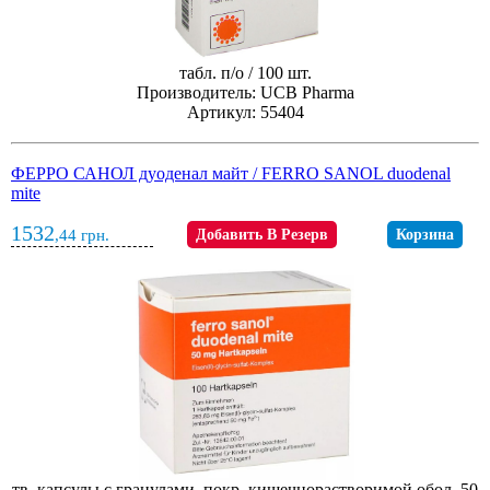
табл. п/о / 100 шт.
Производитель: UCB Pharma
Артикул: 55404
ФЕРРО САНОЛ дуоденал майт / FERRO SANOL duodenal
mite
1532
,44
грн.
Добавить В Резерв
Корзина
тв. капсулы с гранулами, покр. кишечнорастворимой обол. 50