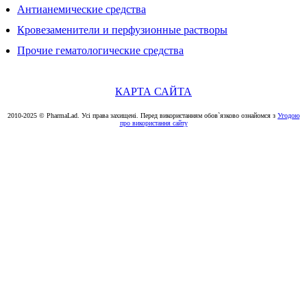
Антианемические средства
Кровезаменители и перфузионные растворы
Прочие гематологические средства
КАРТА САЙТА
2010-2025 © PharmaLad. Усі права захищені. Перед використанням обов`язково ознайомся з
Угодою
про використання сайту