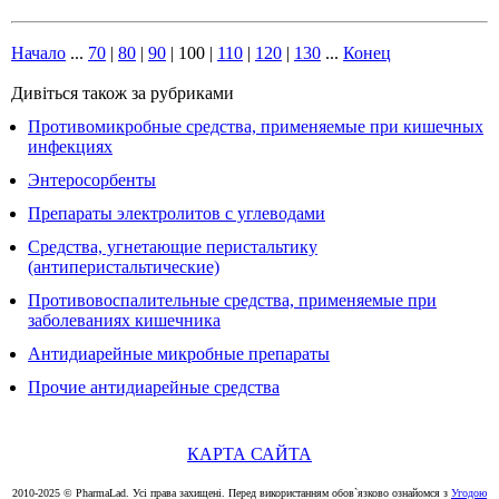
Начало
...
70
|
80
|
90
|
100
|
110
|
120
|
130
...
Конец
Дивіться також за рубриками
Противомикробные средства, применяемые при кишечных
инфекциях
Энтеросорбенты
Препараты электролитов с углеводами
Средства, угнетающие перистальтику
(антиперистальтические)
Противовоспалительные средства, применяемые при
заболеваниях кишечника
Антидиарейные микробные препараты
Прочие антидиарейные средства
КАРТА САЙТА
2010-2025 © PharmaLad. Усі права захищені. Перед використанням обов`язково ознайомся з
Угодою