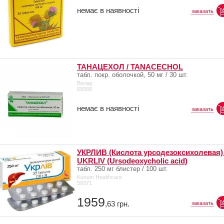
немає в наявності
заказать
ТАНАЦЕХОЛ / TANACECHOL
табл. покр. оболочкой, 50 мг / 30 шт.
Вилар
69568
немає в наявності
заказать
УКРЛИВ (Кислота урсодезоксихолевая) 
UKRLIV (Ursodeoxycholic acid)
табл. 250 мг блистер / 100 шт.
Kusum Healthcare
59371
1959
,63
грн.
заказать