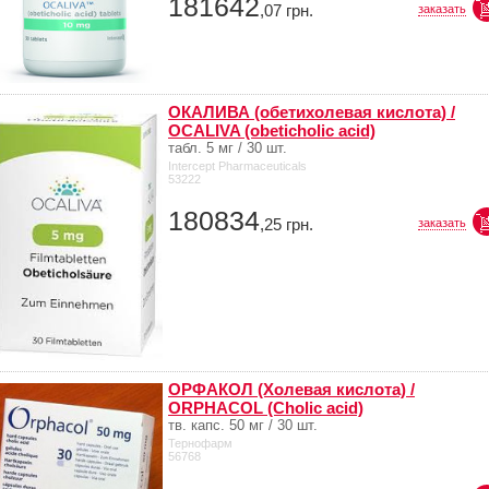
181642
,07
грн.
заказать
ОКАЛИВА (обетихолевая кислота) /
OCALIVA (obeticholic acid)
табл. 5 мг / 30 шт.
Intercept Pharmaceuticals
53222
180834
,25
грн.
заказать
ОРФАКОЛ (Холевая кислота) /
ORPHACOL (Cholic acid)
тв. капс. 50 мг / 30 шт.
Тернофарм
56768