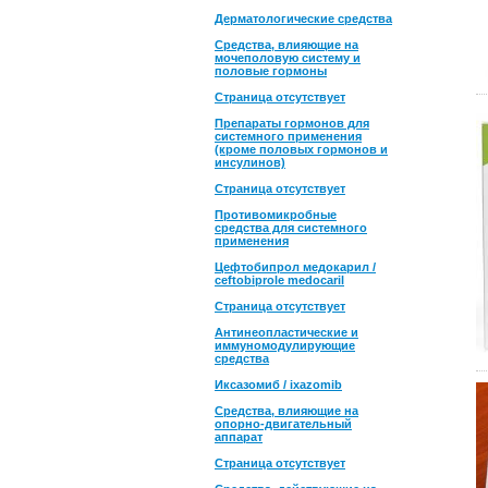
Дерматологические средства
Средства, влияющие на
мочеполовую систему и
половые гормоны
Страница отсутствует
Препараты гормонов для
системного применения
(кроме половых гормонов и
инсулинов)
Страница отсутствует
Противомикробные
средства для системного
применения
Цефтобипрол медокарил /
ceftobiprole medocaril
Страница отсутствует
Антинеопластические и
иммуномодулирующие
средства
Иксазомиб / ixazomib
Средства, влияющие на
опорно-двигательный
аппарат
Страница отсутствует