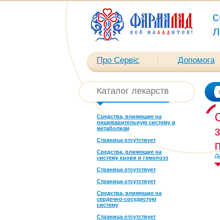
с
л
Про Сервіс
Допомога
Каталог лекарств
Средства, влияющие на
пищеварительную систему и
метаболизм
Страница отсутствует
Средства, влияющие на
Д
систему крови и гемопоэз
Страница отсутствует
Страница отсутствует
Средства, влияющие на
сердечно-сосудистую
систему
Страница отсутствует