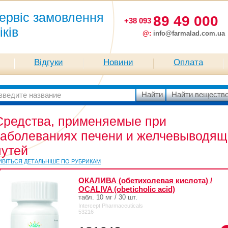
ервіс замовлення
89 49 000
+38 093
іків
@:
info@farmalad.com.ua
Відгуки
Новини
Оплата
Средства, применяемые при
заболеваниях печени и желчевыводящ
путей
ИВІТЬСЯ ДЕТАЛЬНІШЕ ПО РУБРИКАМ
ОКАЛИВА (обетихолевая кислота) /
OCALIVA (obeticholic acid)
табл. 10 мг / 30 шт.
Intercept Pharmaceuticals
53216