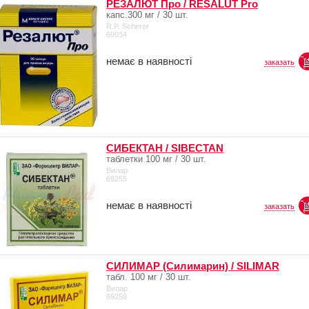
РЕЗАЛЮТ Про / RESALUT Pro
капс.300 мг / 30 шт.
R.P. Scherer
69034
немає в наявності
заказать
СИБЕКТАН / SIBECTAN
таблетки 100 мг / 30 шт.
Вилар
69255
немає в наявності
заказать
СИЛИМАР (Силимарин) / SILIMAR
табл. 100 мг / 30 шт.
Вилар
69258