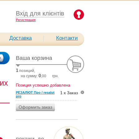
Вхід для клієнтів
Pегистрация
Доставка
Контакти
Ваша корзина
1
позиций,
0
на сумму:
,00
грн.
их
Позиция успешно добавлена
РЕЗАЛЮТ Про / resalut
1 х Заказ
pro