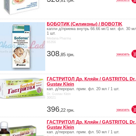
,81
грн.
БОБОТИК (Силиконы) / BOBOTIK
капли д/приема внутрь 66.66 мг/1 мл: фл. 30 мл
1 шт.
Medana Pharma
65356
308
,85
грн.
заказать
ГАСТРИТОЛ Др. Кляйн / GASTRITOL Dr.
Gustav Klein
кап. д/перорал. прим. фл. 20 мл / 1 шт.
Dr. Gustav Klein
30021
396
,22
грн.
заказать
ГАСТРИТОЛ Др. Кляйн / GASTRITOL Dr.
Gustav Klein
кап. д/перорал. прим. фл. 50 мл / 1 шт.