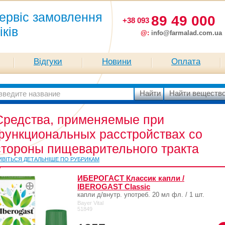
ервіс замовлення
89 49 000
+38 093
іків
@:
info@farmalad.com.ua
Відгуки
Новини
Оплата
Средства, применяемые при
функциональных расстройствах со
стороны пищеварительного тракта
ИВІТЬСЯ ДЕТАЛЬНІШЕ ПО РУБРИКАМ
ИБЕРОГАСТ Классик капли /
IBEROGAST Classic
капли д/внутр. употреб. 20 мл фл. / 1 шт.
Bayer Vital
51849