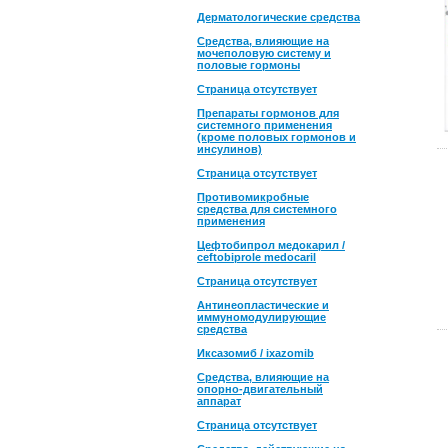
Дерматологические средства
Средства, влияющие на
мочеполовую систему и
половые гормоны
Страница отсутствует
Препараты гормонов для
системного применения
(кроме половых гормонов и
инсулинов)
Страница отсутствует
Противомикробные
средства для системного
применения
Цефтобипрол медокарил /
ceftobiprole medocaril
Страница отсутствует
Антинеопластические и
иммуномодулирующие
средства
Иксазомиб / ixazomib
Средства, влияющие на
опорно-двигательный
аппарат
Страница отсутствует