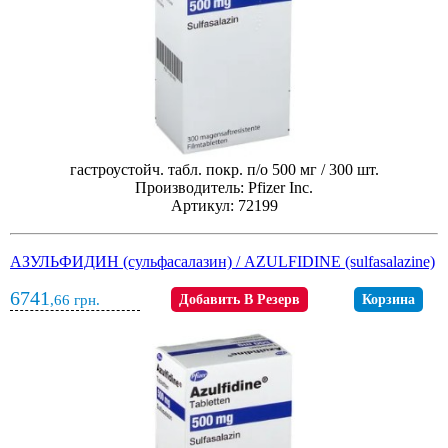
гастроустойч. табл. покр. п/о 500 мг / 300 шт.
Производитель: Pfizer Inc.
Артикул: 72199
АЗУЛЬФИДИН (сульфасалазин) / AZULFIDINE (sulfasalazine)
6741
,66
грн.
Добавить В Резерв
Корзина