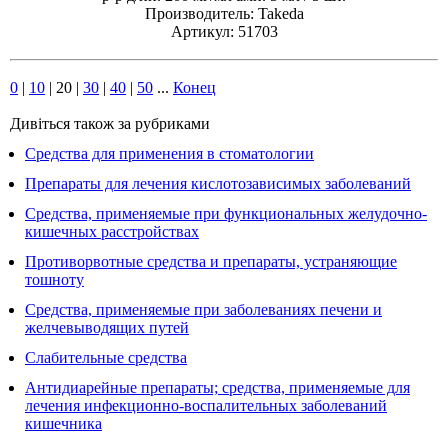
Производитель: Takeda
Артикул: 51703
0
|
10
|
20
|
30
|
40
|
50
...
Конец
Дивіться також за рубриками
Средства для применения в стоматологии
Препараты для лечения кислотозависимых заболеваний
Средства, применяемые при функциональных желудочно-
кишечных расстройствах
Противорвотные средства и препараты, устраняющие
тошноту
Средства, применяемые при заболеваниях печени и
желчевыводящих путей
Слабительные средства
Антидиарейные препараты; средства, применяемые для
лечения инфекционно-воспалительных заболеваний
кишечника